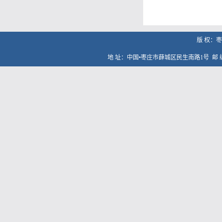
版 权：
地 址：中国•枣庄市薛城区民生南路1号
邮 