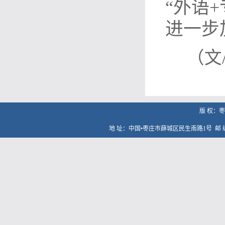
“外语
进一步
（文
版 权：
地 址：中国•枣庄市薛城区民生南路1号
邮 